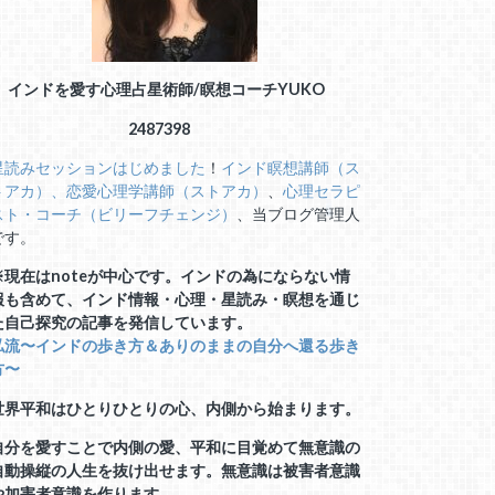
インドを愛す心理占星術師/瞑想コーチ
YUKO
2487398
星読みセッションはじめました
！
インド瞑想講師（ス
トアカ）、
恋愛心理学講師（ストアカ）
、
心理セラピ
スト・コーチ（ビリーフチェンジ）
、当ブログ管理人
です。
※現在はnoteが中心です。インドの為にならない情
報も含めて、インド情報・心理・星読み・瞑想を通じ
た自己探究の記事を発信しています。
私流〜インドの歩き方＆ありのままの自分へ還る歩き
方〜
世界平和はひとりひとりの心、内側から始まります。
自分を愛すことで内側の愛、平和に目覚めて無意識の
自動操縦の人生を抜け出せます。無意識は被害者意識
や加害者意識を作ります。