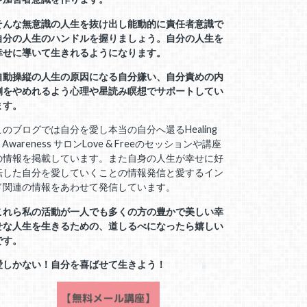
そんな無意識の人生を抜け出し能動的に責任者意識で
自分の人生のハンドルを握りましょう。自分の人生を
幸せに導いて生きれるようになります。
自動操縦の人生の原因になる自分嫌い、自分責めの内
側をやめれるよう心理や星読み瞑想でサポートしてい
ます。
このブログでは自分を愛し本当の自分へ還るHealing
 Awareness サロンLove & Freeのセッションや講座
の情報を掲載しています。また自身の人生が幸せに好
転した自分を愛していくことの情報発信と愛するイン
ド関連の情報をあわせて発信しています。
これら私の活動が一人でも多くの方の豊かで美しい幸
せな人生を生きるための、道しるべになったら嬉しい
です。
愛しかない！自分を喜ばせて生きよう！