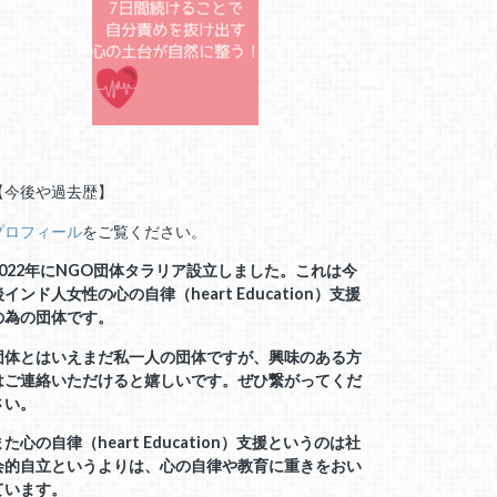
【今後や過去歴】
プロフィール
をご覧ください。
2022年にNGO団体タラリア設立しました。これは今
後インド人女性の心の自律（heart Education）支援
の為の団体です。
団体とはいえまだ私一人の団体ですが、興味のある方
はご連絡いただけると嬉しいです。ぜひ繋がってくだ
さい。
また心の自律（heart Education）支援というのは社
会的自立というよりは、
心の自律や教育に重きをおい
ています。