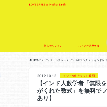
LOVE & FREE by Mother Earth
個人セッション
ストアカ講座各種
HOME
インド カルチャー
インドのエンタメ
インド/ボ
2019.10.12
インド/ボリウッド映画
【インド人数学者「無限を
がくれた数式」を無料で
あり】