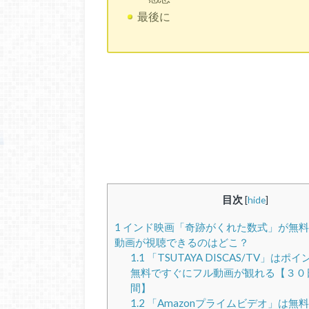
最後に
目次
[
hide
]
1
インド映画「奇跡がくれた数式」が無料
動画が視聴できるのはどこ？
1.1
「TSUTAYA DISCAS/TV」は
無料ですぐにフル動画が観れる【３０
間】
1.2
「Amazonプライムビデオ」は無