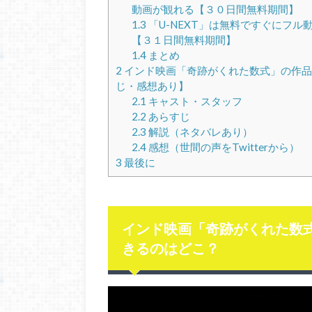
動画が観れる【３０日間無料期間】
1.3
「U-NEXT」は無料ですぐにフル
【３１日間無料期間】
1.4
まとめ
2
インド映画「奇跡がくれた数式」の作品
じ・感想あり】
2.1
キャスト・スタッフ
2.2
あらすじ
2.3
解説（ネタバレあり）
2.4
感想（世間の声をTwitterから）
3
最後に
インド映画「奇跡がくれた数
きるのはどこ？