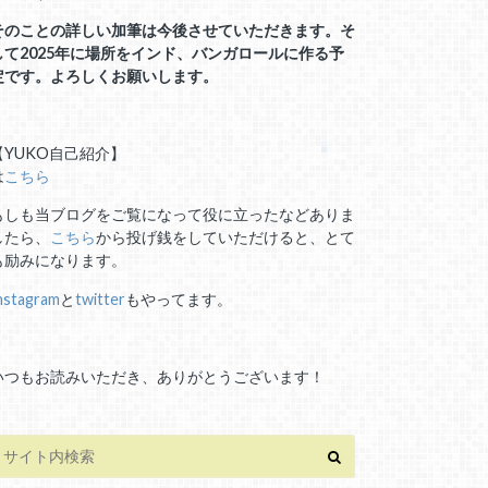
そのことの詳しい加筆は今後させていただきます。そ
して2025年に場所をインド、バンガロールに作る予
定です。よろしくお願いします。
【YUKO自己紹介】
は
こちら
もしも当ブログをご覧になって役に立ったなどありま
したら、
こちら
から投げ銭をしていただけると、とて
も励みになります。
nstagram
と
twitter
もやってます。
いつもお読みいただき、ありがとうございます！