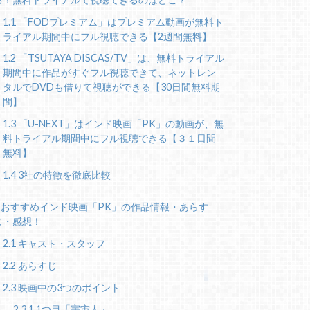
1.1
「FODプレミアム」はプレミアム動画が無料ト
ライアル期間中にフル視聴できる【2週間無料】
1.2
「TSUTAYA DISCAS/TV」は、無料トライアル
期間中に作品がすぐフル視聴できて、ネットレン
タルでDVDも借りて視聴ができる【30日間無料期
間】
1.3
「U-NEXT」はインド映画「PK」の動画が、無
料トライアル期間中にフル視聴できる【３１日間
無料】
1.4
3社の特徴を徹底比較
おすすめインド映画「PK」の作品情報・あらす
じ・感想！
2.1
キャスト・スタッフ
2.2
あらすじ
2.3
映画中の3つのポイント
2.3.1
1つ目「宇宙人」