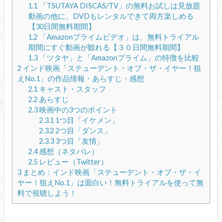
1.1
「TSUTAYA DISCAS/TV」の無料お試しは見放題
動画の他に、DVDもレンタルできて両方楽しめる
【30日間無料期間】
1.2
「Amazonプライムビデオ」は、無料トライアル
期間にすぐ動画が観れる【３０日間無料期間】
1.3
「ツタヤ」と「Amazonプライム」の特徴を比較
2
インド映画「ステューデント・オブ・ザ・イヤー！狙
えNo.1」の作品情報・あらすじ・感想
2.1
キャスト・スタッフ
2.2
あらすじ
2.3
映画中の3つのポイント
2.3.1
1つ目「イケメン」
2.3.2
2つ目「ダンス」
2.3.3
3つ目「友情」
2.4
感想（ネタバレ）
2.5
レビュー（Twitter）
3
まとめ：インド映画「ステューデント・オブ・ザ・イ
ヤー！狙えNo.1」は面白い！無料トライアルを使って無
料で視聴しよう！