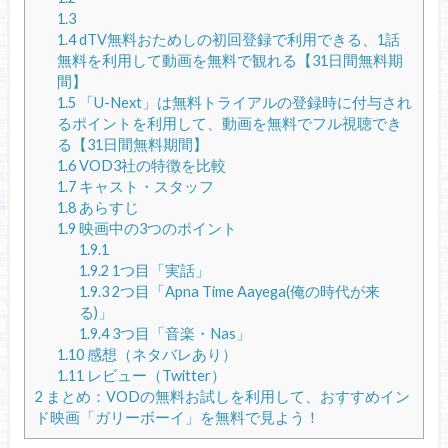
1.3
1.4
dTV無料おためしの初回登録で利用できる、1話
無料を利用して動画を無料で観れる【31日間無料期
間】
1.5
「U-Next」は無料トライアルの登録時に付与され
るポイントを利用して、動画を無料でフル視聴でき
る【31日間無料期間】
1.6
VOD3社の特徴を比較
1.7
キャスト・スタッフ
1.8
あらすじ
1.9
映画中の3つのポイント
1.9.1
1.9.2
1つ目「実話」
1.9.3
2つ目「Apna Time Aayega(俺の時代が来
る)」
1.9.4
3つ目「音楽・Nas」
1.10
感想（ネタバレあり）
1.11
レビュー（Twitter）
2
まとめ：VODの無料お試しを利用して、おすすめイン
ド映画「ガリーボーイ」を無料で見よう！