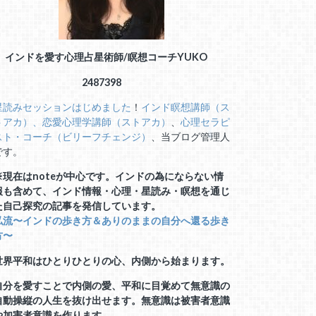
インドを愛す心理占星術師/瞑想コーチ
YUKO
2487398
星読みセッションはじめました
！
インド瞑想講師（ス
トアカ）、
恋愛心理学講師（ストアカ）
、
心理セラピ
スト・コーチ（ビリーフチェンジ）
、当ブログ管理人
です。
※現在はnoteが中心です。インドの為にならない情
報も含めて、インド情報・心理・星読み・瞑想を通じ
た自己探究の記事を発信しています。
私流〜インドの歩き方＆ありのままの自分へ還る歩き
方〜
世界平和はひとりひとりの心、内側から始まります。
自分を愛すことで内側の愛、平和に目覚めて無意識の
自動操縦の人生を抜け出せます。無意識は被害者意識
や加害者意識を作ります。