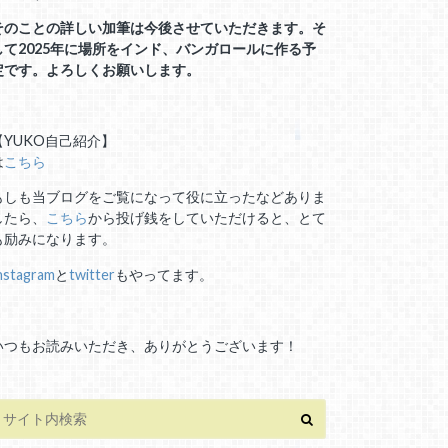
そのことの詳しい加筆は今後させていただきます。そ
して2025年に場所をインド、バンガロールに作る予
定です。よろしくお願いします。
【YUKO自己紹介】
は
こちら
もしも当ブログをご覧になって役に立ったなどありま
したら、
こちら
から投げ銭をしていただけると、とて
も励みになります。
nstagram
と
twitter
もやってます。
いつもお読みいただき、ありがとうございます！