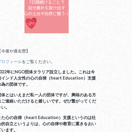
【今後や過去歴】
プロフィール
をご覧ください。
2022年にNGO団体タラリア設立しました。これは今
後インド人女性の心の自律（heart Education）支援
の為の団体です。
団体とはいえまだ私一人の団体ですが、興味のある方
はご連絡いただけると嬉しいです。ぜひ繋がってくだ
さい。
また心の自律（heart Education）支援というのは社
会的自立というよりは、
心の自律や教育に重きをおい
ています。