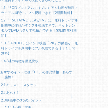
1.1
「FODプレミアム」はプレミアム動画が無料ト
ライアル期間中にフル視聴できる【2週間無料】
1.2
「TSUTAYA DISCAS/TV」は、無料トライアル
期間中に作品がすぐフル視聴できて、ネットレン
タルでDVDも借りて視聴ができる【30日間無料期
間】
1.3
「U-NEXT」はインド映画「PK」の動画が、無
料トライアル期間中にフル視聴できる【３１日間
無料】
1.4
3社の特徴を徹底比較
おすすめインド映画「PK」の作品情報・あらす
じ・感想！
2.1
キャスト・スタッフ
2.2
あらすじ
2.3
映画中の3つのポイント
2.3.1
1つ目「宇宙人」