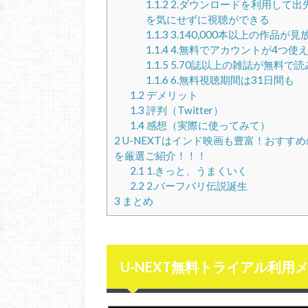
1.1.2
2.ダウンロードを利用して出
を気にせずに視聴ができる
1.1.3
3.140,000本以上の作品が見
1.1.4
4.無料でアカウントが4つ使
1.1.5
5.70誌以上の雑誌が無料で読
1.1.6
6.無料視聴期間は31日間も
1.2
デメリット
1.3
評判（Twitter）
1.4
感想（実際に使ってみて）
2
U-NEXTはインド映画も豊富！おすす
を厳選ご紹介！！！
2.1
1.きっと、うまくいく
2.2
2.バーフバリ伝説誕生
3
まとめ
U-NEXT無料トライアル利