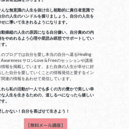
そんな無意識の人生を抜け出し能動的に責任者意識で
自分の人生のハンドルを握りましょう。自分の人生を
幸せに導いて生きれるようになります。
自動操縦の人生の原因になる自分嫌い、自分責めの内
側をやめれるよう心理や星読み瞑想でサポートしてい
ます。
このブログでは自分を愛し本当の自分へ還るHealing
 Awareness サロンLove & Freeのセッションや講座
の情報を掲載しています。また自身の人生が幸せに好
転した自分を愛していくことの情報発信と愛するイン
ド関連の情報をあわせて発信しています。
これら私の活動が一人でも多くの方の豊かで美しい幸
せな人生を生きるための、道しるべになったら嬉しい
です。
愛しかない！自分を喜ばせて生きよう！