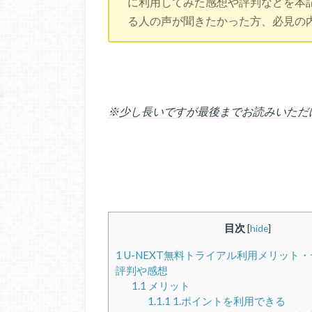
に利用してみた感想や評判などを本
る人の声が聞きたかった方、必見の
※少し長いですが最後までお読みいただ
目次
[
hide
]
1
U-NEXT無料トライアル利用メリット
評判や感想
1.1
メリット
1.1.1
1.ポイントを利用できる