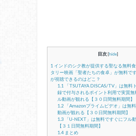
目次
[
hide
]
1
インドのシク教が提供する聖なる無料食
タリー映画「聖者たちの食卓」が無料で
が視聴できるのはどこ？
1.1
「TSUTAYA DISCAS/TV」は
録で付与されるポイント利用で実質無
ル動画が観れる【３０日間無料期間】
1.2
「Amazonプライムビデオ」は無
動画が観れる【３０日間無料期間】
1.3
「U-NEXT」は無料ですぐにフル
【３１日間無料期間】
1.4
まとめ