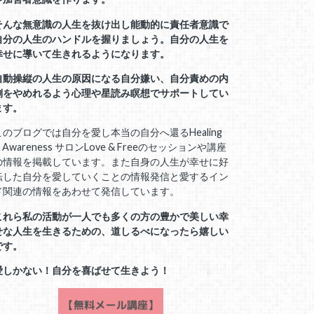
そんな無意識の人生を抜け出し能動的に責任者意識で
自分の人生のハンドルを握りましょう。自分の人生を
幸せに導いて生きれるようになります。
自動操縦の人生の原因になる自分嫌い、自分責めの内
側をやめれるよう心理や星読み瞑想でサポートしてい
ます。
このブログでは自分を愛し本当の自分へ還るHealing
 Awareness サロンLove & Freeのセッションや講座
の情報を掲載しています。また自身の人生が幸せに好
転した自分を愛していくことの情報発信と愛するイン
ド関連の情報をあわせて発信しています。
これら私の活動が一人でも多くの方の豊かで美しい幸
せな人生を生きるための、道しるべになったら嬉しい
です。
愛しかない！自分を喜ばせて生きよう！