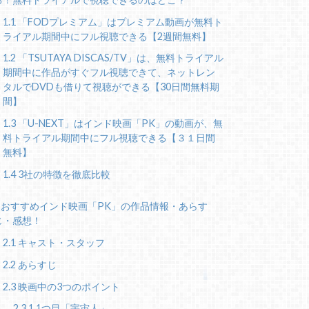
1.1
「FODプレミアム」はプレミアム動画が無料ト
ライアル期間中にフル視聴できる【2週間無料】
1.2
「TSUTAYA DISCAS/TV」は、無料トライアル
期間中に作品がすぐフル視聴できて、ネットレン
タルでDVDも借りて視聴ができる【30日間無料期
間】
1.3
「U-NEXT」はインド映画「PK」の動画が、無
料トライアル期間中にフル視聴できる【３１日間
無料】
1.4
3社の特徴を徹底比較
おすすめインド映画「PK」の作品情報・あらす
じ・感想！
2.1
キャスト・スタッフ
2.2
あらすじ
2.3
映画中の3つのポイント
2.3.1
1つ目「宇宙人」