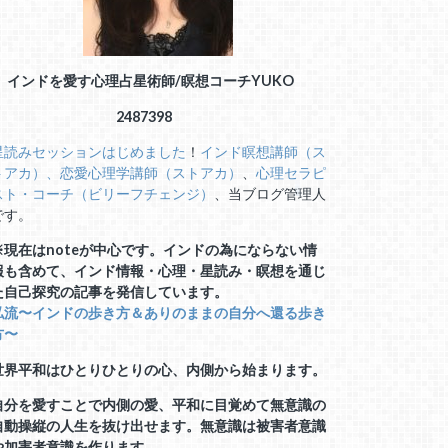
インドを愛す心理占星術師/瞑想コーチ
YUKO
2487398
星読みセッションはじめました
！
インド瞑想講師（ス
トアカ）、
恋愛心理学講師（ストアカ）
、
心理セラピ
スト・コーチ（ビリーフチェンジ）
、当ブログ管理人
です。
※現在はnoteが中心です。インドの為にならない情
報も含めて、インド情報・心理・星読み・瞑想を通じ
た自己探究の記事を発信しています。
私流〜インドの歩き方＆ありのままの自分へ還る歩き
方〜
世界平和はひとりひとりの心、内側から始まります。
自分を愛すことで内側の愛、平和に目覚めて無意識の
自動操縦の人生を抜け出せます。無意識は被害者意識
や加害者意識を作ります。