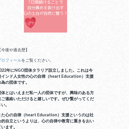
【今後や過去歴】
プロフィール
をご覧ください。
2022年にNGO団体タラリア設立しました。これは今
後インド人女性の心の自律（heart Education）支援
の為の団体です。
団体とはいえまだ私一人の団体ですが、興味のある方
はご連絡いただけると嬉しいです。ぜひ繋がってくだ
さい。
また心の自律（heart Education）支援というのは社
会的自立というよりは、
心の自律や教育に重きをおい
ています。