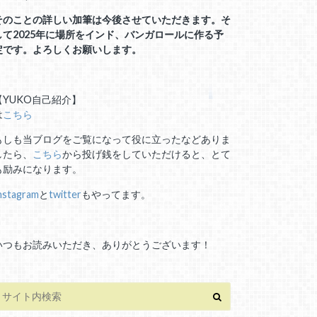
そのことの詳しい加筆は今後させていただきます。そ
して2025年に場所をインド、バンガロールに作る予
定です。よろしくお願いします。
【YUKO自己紹介】
は
こちら
もしも当ブログをご覧になって役に立ったなどありま
したら、
こちら
から投げ銭をしていただけると、とて
も励みになります。
nstagram
と
twitter
もやってます。
いつもお読みいただき、ありがとうございます！