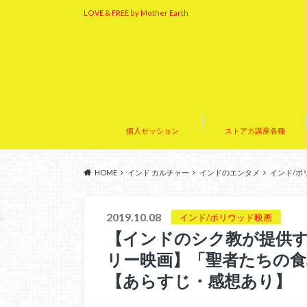
LOVE & FREE by Mother Earth
個人セッション
ストアカ講座各種
HOME
インド カルチャー
インドのエンタメ
インド/ボ
2019.10.08
インド/ボリウッド映画
【インドのシク教が提供
リー映画】「聖者たちの食
【あらすじ・感想あり】