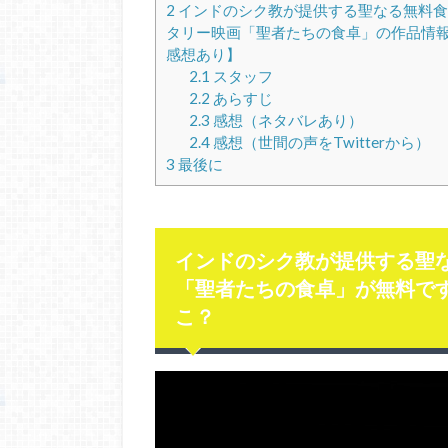
2
インドのシク教が提供する聖なる無料食
タリー映画「聖者たちの食卓」の作品情
感想あり】
2.1
スタッフ
2.2
あらすじ
2.3
感想（ネタバレあり）
2.4
感想（世間の声をTwitterから）
3
最後に
インドのシク教が提供する聖
「聖者たちの食卓」が無料で
こ？