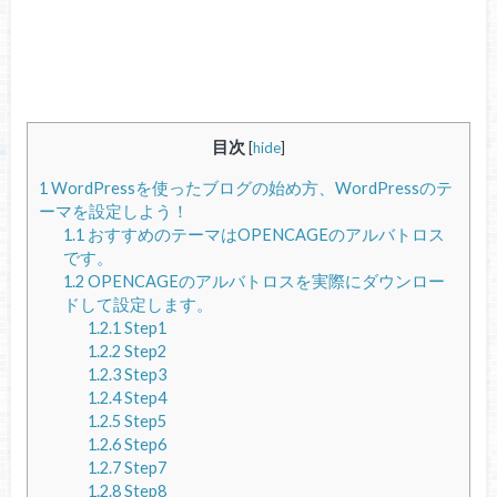
目次
[
hide
]
1
WordPressを使ったブログの始め方、WordPressのテ
ーマを設定しよう！
1.1
おすすめのテーマはOPENCAGEのアルバトロス
です。
1.2
OPENCAGEのアルバトロスを実際にダウンロー
ドして設定します。
1.2.1
Step1
1.2.2
Step2
1.2.3
Step3
1.2.4
Step4
1.2.5
Step5
1.2.6
Step6
1.2.7
Step7
1.2.8
Step8