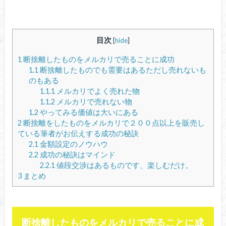
目次
[
hide
]
1
断捨離したものをメルカリで売ることに成功
1.1
断捨離したものでも需要はあるただし売れないも
のもある
1.1.1
メルカリでよく売れた物
1.1.2
メルカリで売れない物
1.2
やってみる価値は大いにある
2
断捨離をしたものをメルカリで２００点以上を販売し
ている筆者がお伝えする成功の秘訣
2.1
金額設定のノウハウ
2.2
成功の秘訣はマインド
2.2.1
値段交渉はあるものです、楽しむだけ。
3
まとめ
断捨離したものをメルカリで売ることに成