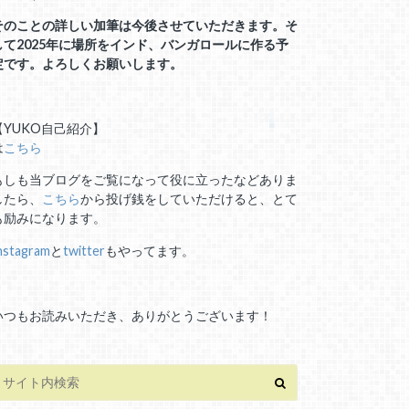
そのことの詳しい加筆は今後させていただきます。そ
して2025年に場所をインド、バンガロールに作る予
定です。よろしくお願いします。
【YUKO自己紹介】
は
こちら
もしも当ブログをご覧になって役に立ったなどありま
したら、
こちら
から投げ銭をしていただけると、とて
も励みになります。
nstagram
と
twitter
もやってます。
いつもお読みいただき、ありがとうございます！