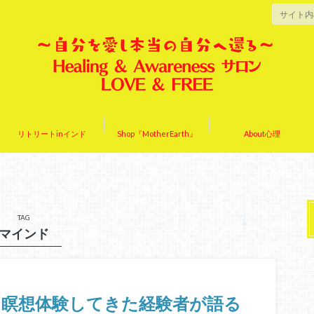
リトリートinインド
Shop『MotherEarth』
About心理
TAG
マインド
と瞑想体験してきた経験者が語る