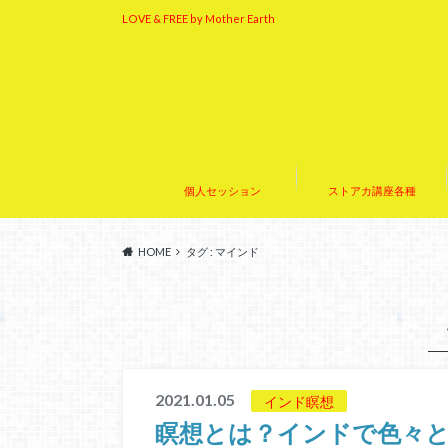
LOVE & FREE by Mother Earth
個人セッション
ストアカ講座各種
HOME
タグ : マインド
2021.01.05
インド瞑想
瞑想とは？インドで色々