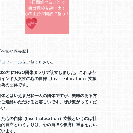
【今後や過去歴】
プロフィール
をご覧ください。
2022年にNGO団体タラリア設立しました。これは今
後インド人女性の心の自律（heart Education）支援
の為の団体です。
団体とはいえまだ私一人の団体ですが、興味のある方
はご連絡いただけると嬉しいです。ぜひ繋がってくだ
さい。
また心の自律（heart Education）支援というのは社
会的自立というよりは、
心の自律や教育に重きをおい
ています。