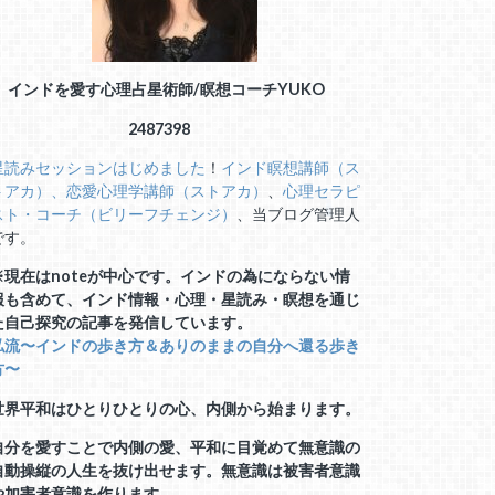
インドを愛す心理占星術師/瞑想コーチ
YUKO
2487398
星読みセッションはじめました
！
インド瞑想講師（ス
トアカ）、
恋愛心理学講師（ストアカ）
、
心理セラピ
スト・コーチ（ビリーフチェンジ）
、当ブログ管理人
です。
※現在はnoteが中心です。インドの為にならない情
報も含めて、インド情報・心理・星読み・瞑想を通じ
た自己探究の記事を発信しています。
私流〜インドの歩き方＆ありのままの自分へ還る歩き
方〜
世界平和はひとりひとりの心、内側から始まります。
自分を愛すことで内側の愛、平和に目覚めて無意識の
自動操縦の人生を抜け出せます。無意識は被害者意識
や加害者意識を作ります。