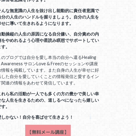
そんな無意識の人生を抜け出し能動的に責任者意識で
自分の人生のハンドルを握りましょう。自分の人生を
幸せに導いて生きれるようになります。
自動操縦の人生の原因になる自分嫌い、自分責めの内
側をやめれるよう心理や星読み瞑想でサポートしてい
ます。
このブログでは自分を愛し本当の自分へ還るHealing
 Awareness サロンLove & Freeのセッションや講座
の情報を掲載しています。また自身の人生が幸せに好
転した自分を愛していくことの情報発信と愛するイン
ド関連の情報をあわせて発信しています。
これら私の活動が一人でも多くの方の豊かで美しい幸
せな人生を生きるための、道しるべになったら嬉しい
です。
愛しかない！自分を喜ばせて生きよう！